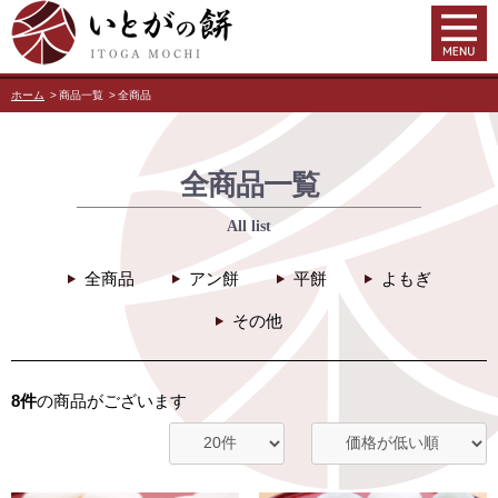
ホーム
商品一覧
全商品
全商品一覧
All list
全商品
アン餅
平餅
よもぎ
その他
8件
の商品がございます