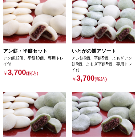
アン餅・平餅セット
いとがの餅アソート
アン餅12個、平餅10個、専用トレ
アン餅6個、平餅5個、よもぎアン
イ付
餅6個、よもぎ平餅5個、専用トレ
イ付
3,700
￥
(税込)
3,700
￥
(税込)